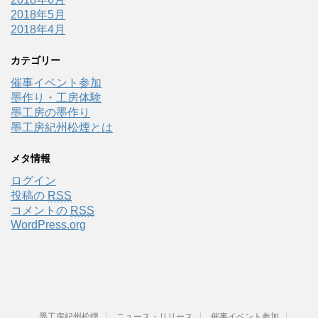
2018年5月
2018年4月
カテゴリー
催事イベント参加
墨作り・工房体験
墨工房の墨作り
墨工房紀州松煙とは
メタ情報
ログイン
投稿の
RSS
コメントの
RSS
WordPress.org
墨工房紀州松煙
ニュース・リリース
催事イベント参加