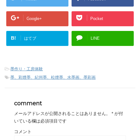
Google+
Pocket
B!
はてブ
LINE
-
墨作り・工房体験
-
墨、彩煙墨、紀州墨、松煙墨、水墨画、墨彩画
comment
メールアドレスが公開されることはありません。
*
が付
いている欄は必須項目です
コメント