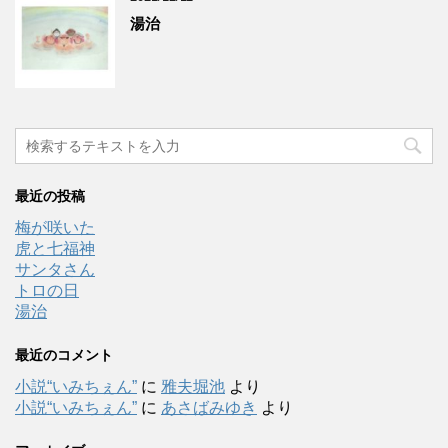
湯治
最近の投稿
梅が咲いた
虎と七福神
サンタさん
トロの日
湯治
最近のコメント
小説“いみちぇん”
に
雅夫堀池
より
小説“いみちぇん”
に
あさばみゆき
より