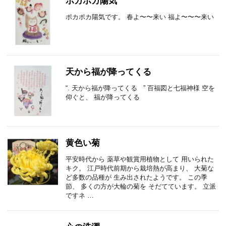
ポカポカ陽気
ポカポカ陽気です。 春よ〜〜来い 福よ〜〜〜来い
天から福が降ってくる
“. 天から福が降ってくる ” 百福図と七福神様 空を
仰ぐと、 福が降ってくる
黄色い菊
平安時代から 薬草や観賞用植物として 用いられた
キク。 江戸時代前期から栽培熱が高まり、 大菊な
ど多数の品種が 生み出されたようです。 この季
節、 多くの方が大輪の菊を そだてています。 立派
ですネ …