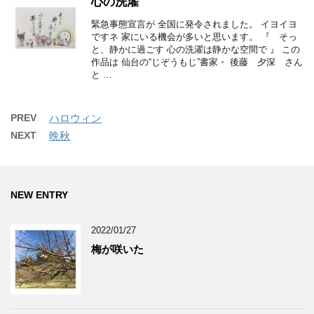
心の洗濯
緊急事態宣言が 全国に発令されました。 イヨイヨ
ですネ 家にいる機会が多いと思います。 『 そっ
と、静かに過ごす 心の洗濯は静かな空間で 』 この
作品は 仙台の“じぞうもじ”書家・ 後藤 夕深 さん
と …
PREV
ハロウィン
NEXT
晩秋
NEW ENTRY
2022/01/27
梅が咲いた