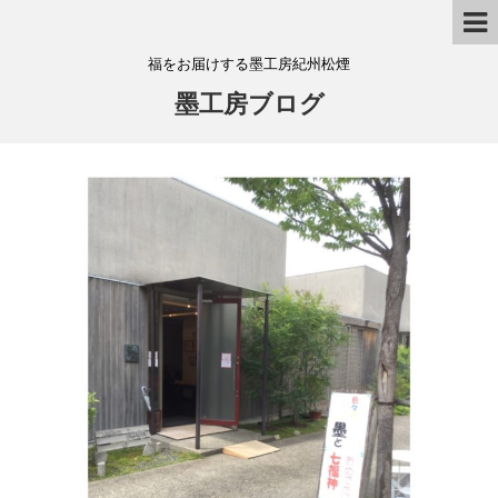
福をお届けする墨工房紀州松煙
墨工房ブログ