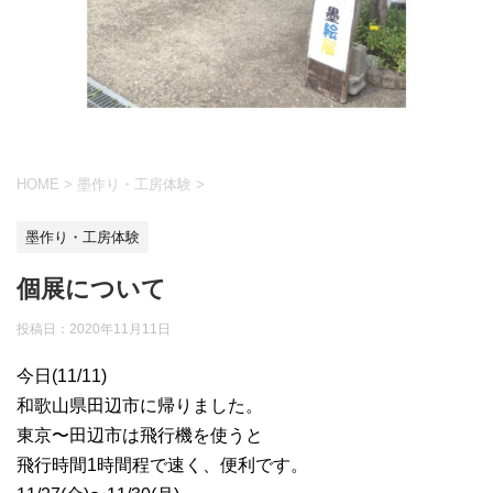
HOME
>
墨作り・工房体験
>
墨作り・工房体験
個展について
投稿日：
2020年11月11日
今日(11/11)
和歌山県田辺市に帰りました。
東京〜田辺市は飛行機を使うと
飛行時間1時間程で速く、便利です。