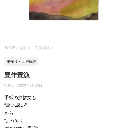
HOME
>
墨作り・工房体験
>
墨作り・工房体験
豊作豊漁
投稿日：
2020年9月20日
手紙の挨拶文も
“暑い,暑い”
から
“ようやく、