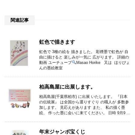
関連記事
虹色で描きます
虹色で 3種の絵を 描きました。 彩煙墨で虹色が 自
由に描けると 楽しみが一気に 広がります。 詳細の
動画 ユーチューブ
Masao Horike 又は ほりぴょ
んの墨絵教室
柏高島屋に出展します。
柏高島屋(千葉県柏市) に出展 いたします。 『日本
の伝統展』 は全国から選りすぐり の職人が 多数参
加します。 見応えがあります また、 私の描く墨
絵、 作った墨に会いに来てください。 日時 9月9 …
年末ジャンボ宝くじ