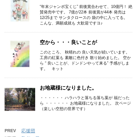
“年末ジャンボ宝くじ” 前後賞合わせて、10億円！ 絶
賛発売中です。 7億が22本 前後賞が44本 発売は
12/25まで サンタクロースの 袋の中に入ってる。
こんな、満願成就も 大歓迎ですヨ♪
空から・・・良いことが
このところ、 秋晴れの 良い天気が続いています。
工房の紅葉も 素敵に色付き 散り始めました。 空か
ら “ 良いことが、ドンドンやって来る” 予感がしま
す。 キット
お地蔵様になりました。
・・・・・・ ハラハラと落ちる落ち葉が 福だった
ら ・・・・・・ お地蔵様になりました。 次ページ
（楽しい空想の世界です）
PREV
応援団