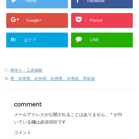
Twitter
Facebook
Google+
Pocket
B!
はてブ
LINE
-
墨作り・工房体験
-
墨、彩煙墨、紀州墨、松煙墨、水墨画、墨彩画
comment
メールアドレスが公開されることはありません。
*
が付
いている欄は必須項目です
コメント