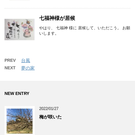
七福神様が居候
やはり、 七福神 様に 居候して、いただこう。 お願
いします。
PREV
台風
NEXT
夢の家
NEW ENTRY
2022/01/27
梅が咲いた