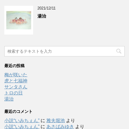
2021/12/11
湯治
最近の投稿
梅が咲いた
虎と七福神
サンタさん
トロの日
湯治
最近のコメント
小説“いみちぇん”
に
雅夫堀池
より
小説“いみちぇん”
に
あさばみゆき
より