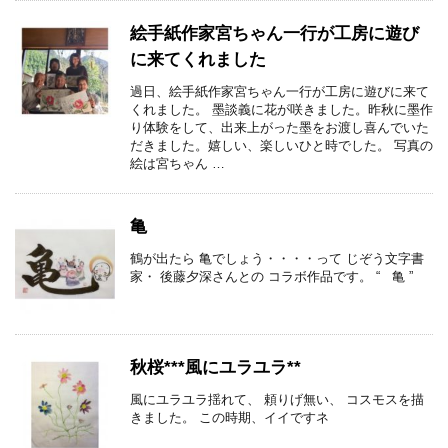
絵手紙作家宮ちゃん一行が工房に遊び
に来てくれました
過日、絵手紙作家宮ちゃん一行が工房に遊びに来て
くれました。 墨談義に花が咲きました。昨秋に墨作
り体験をして、出来上がった墨をお渡し喜んでいた
だきました。嬉しい、楽しいひと時でした。 写真の
絵は宮ちゃん …
亀
鶴が出たら 亀でしょう・・・・って じぞう文字書
家・ 後藤夕深さんとの コラボ作品です。 “ 亀 ”
秋桜***風にユラユラ**
風にユラユラ揺れて、 頼りげ無い、 コスモスを描
きました。 この時期、イイですネ