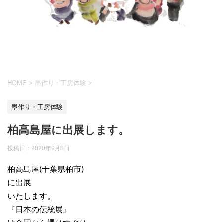
HOME
>
墨作り・工房体験
>
墨作り・工房体験
柏高島屋に出展します。
投稿日：
2020年9月8日
柏高島屋(千葉県柏市)
に出展
いたします。
『日本の伝統展』