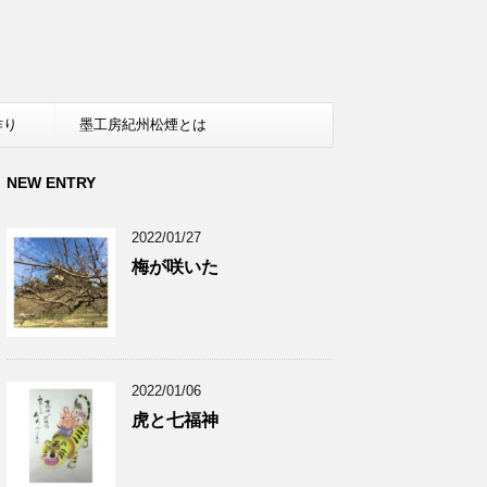
作り
墨工房紀州松煙とは
NEW ENTRY
2022/01/27
梅が咲いた
2022/01/06
虎と七福神