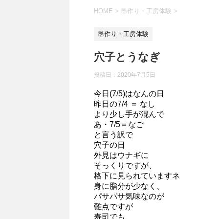
HOME
>
墨作り・工房体験
>
墨作り・工房体験
穴子とうなぎ
投稿日：
2020年7月5日
今日(7/5)はなんの日
昨日の7/4 ＝ なし
より少し手が混んで
あ・7/5＝なご
と言う訳で
穴子の日
外見はウナギに
そっくりですが、
格下に見られていますネ
身に脂分が少なく、
パサパサ気味なのが
難点ですが
寿司でも、