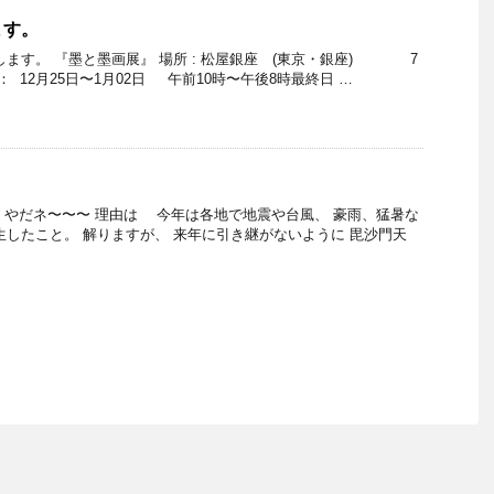
ます。
します。 『墨と墨画展』 場所 : 松屋銀座 (東京・銀座) 7
： 12月25日〜1月02日 午前10時〜午後8時最終日 …
」 やだネ〜〜〜 理由は 今年は各地で地震や台風、 豪雨、猛暑な
生したこと。 解りますが、 来年に引き継がないように 毘沙門天