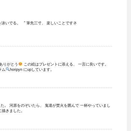
・
を泳いでる。 ” 筆先三寸、 楽しいことですネ
 ありがとう
この絵はプレゼントに添える、 一言に良いです。
ラム
horipyn にupしています。
た。 河原をのぞいたら、 鬼達が焚火を囲んで 一杯やっていまし
に描きました。