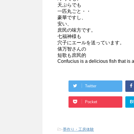
天ぷらでも
一匹丸ごと・・
豪華ですし、
安い、
庶民の味方です。
七福神様も
穴子にエールを送っています。
俵万智さんの
短歌も庶民的
Confucius is a delicious fish that is 
Twitter
B
Pocket
-
墨作り・工房体験