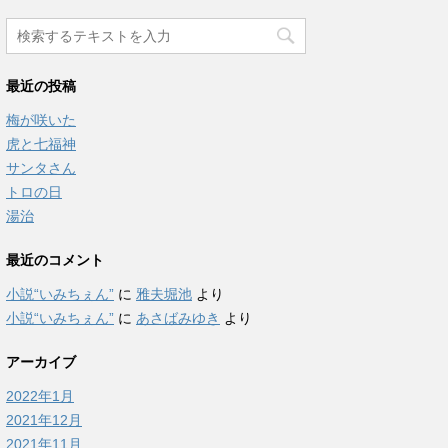
最近の投稿
梅が咲いた
虎と七福神
サンタさん
トロの日
湯治
最近のコメント
小説“いみちぇん”
に
雅夫堀池
より
小説“いみちぇん”
に
あさばみゆき
より
アーカイブ
2022年1月
2021年12月
2021年11月