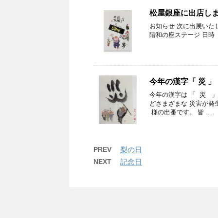
松屋銀座に出店し
お知らせ 次に出展いた
階和の座ステージ 日時 
今年の漢字「 災 」
今年の漢字は 「 災 
どさまざまな 災害が発
様の出番です。 皆 …
PREV
梨の日
NEXT
記念日