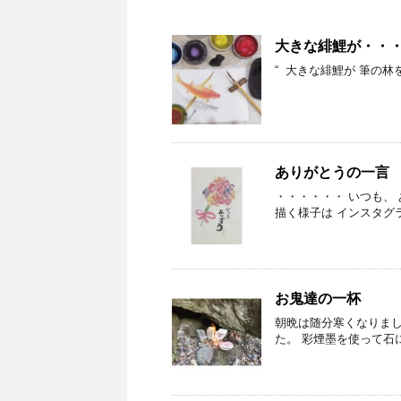
大きな緋鯉が・・
“ 大きな緋鯉が 筆の林
ありがとうの一言
・・・・・・ いつも、
描く様子は インスタグ
お鬼達の一杯
朝晩は随分寒くなりまし
た。 彩煙墨を使って石