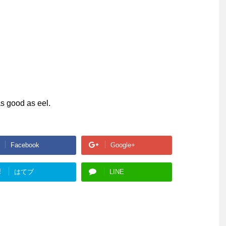
as good as eel.
Facebook
Google+
!
はてブ
LINE