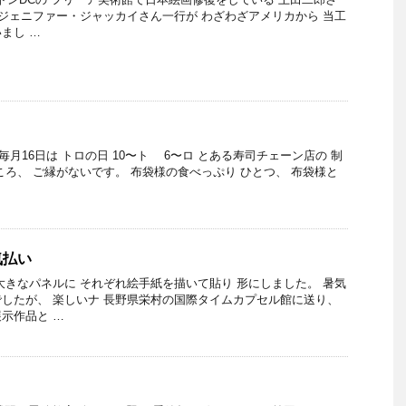
 ジェニファー・ジャッカイさん一行が わざわざアメリカから 当工
まし …
の日 毎月16日は トロの日 10〜ト 6〜ロ とある寿司チェーン店の 制
ころ、 ご縁がないです。 布袋様の食べっぷり ひとつ、 布袋様と
気払い
大きなパネルに それぞれ絵手紙を描いて貼り 形にしました。 暑気
したが、 楽しいナ 長野県栄村の国際タイムカプセル館に送り、
示作品と …