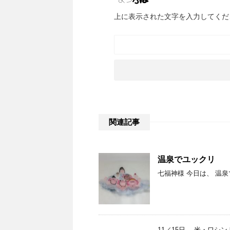
上に表示された文字を入力してくだ
関連記事
温泉でユックリ
七福神様 今日は、 温
11／15日、 米・ワシ