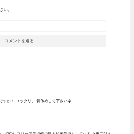
さい。
泉ですか！ ユックリ、 骨休めして下さいネ
ントンDCの フリーア美術館で日本絵画修復をしている 上田二郎さ