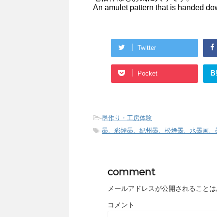
An amulet pattern that is handed do
Twitter
B
Pocket
-
墨作り・工房体験
-
墨、彩煙墨、紀州墨、松煙墨、水墨画、
comment
メールアドレスが公開されることは
コメント