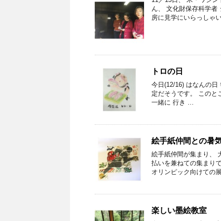
ん、 文化財保存科学者
房に見学にいらっしゃい
トロの日
今日(12/16) はなん
定だそうです。 このと
一緒に 行き …
絵手紙仲間との暑
絵手紙仲間が集まり、 
払いを兼ねての集まりで
オリンピック向けての展
楽しい墨絵教室