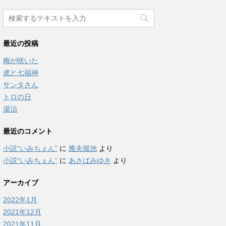
最近の投稿
梅が咲いた
虎と七福神
サンタさん
トロの日
湯治
最近のコメント
小説“いみちぇん”
に
雅夫堀池
より
小説“いみちぇん”
に
あさばみゆき
より
アーカイブ
2022年1月
2021年12月
2021年11月