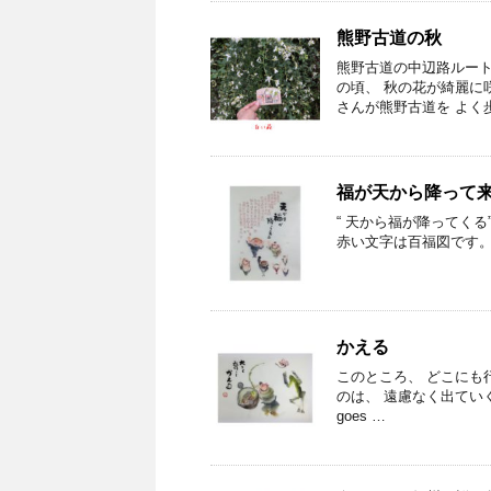
熊野古道の秋
熊野古道の中辺路ルート
の頃、 秋の花が綺麗に
さんが熊野古道を よく
福が天から降って
“ 天から福が降ってくる
赤い文字は百福図です
かえる
このところ、 どこにも
のは、 遠慮なく出ていく^
goes …