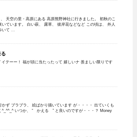
、 天空の里・高原にある 高原熊野神社に行きました。 初秋のこ
咲いています。 白い萩、 露草、 彼岸花などなど この頃は、 外人
歩いて …
来る
” イテーー！ 福が頭に当たったって 嬉しいナ 羨ましい限りです
。
行かず ブラブラ、 絵ばかり描いています が・・・・ 出ていくも
_^^_^ いつか、 “ かえる ” と良いのですが・・・？ Money