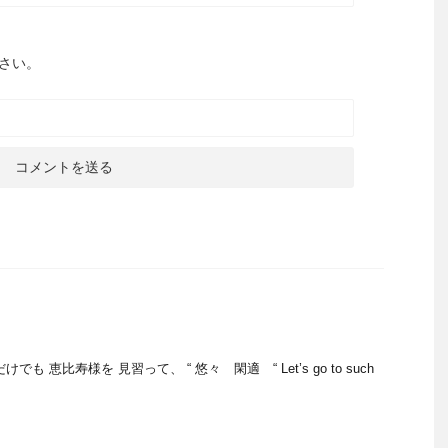
さい。
も 恵比寿様を 見習って、 “ 悠々 閑適 “ Let’s go to such