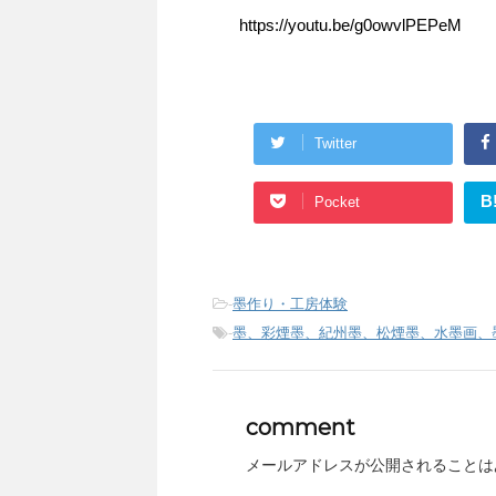
https://youtu.be/g0owvlPEPeM
Twitter
B
Pocket
-
墨作り・工房体験
-
墨、彩煙墨、紀州墨、松煙墨、水墨画、
comment
メールアドレスが公開されることは