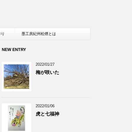
作り
墨工房紀州松煙とは
NEW ENTRY
2022/01/27
梅が咲いた
2022/01/06
虎と七福神