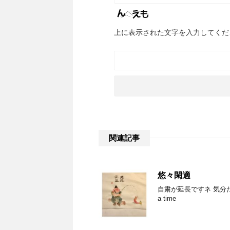
上に表示された文字を入力してくだ
関連記事
悠々閑適
自粛が延長ですネ 気分だけで
a time