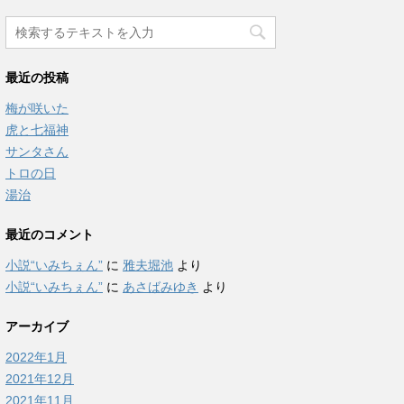
最近の投稿
梅が咲いた
虎と七福神
サンタさん
トロの日
湯治
最近のコメント
小説“いみちぇん”
に
雅夫堀池
より
小説“いみちぇん”
に
あさばみゆき
より
アーカイブ
2022年1月
2021年12月
2021年11月