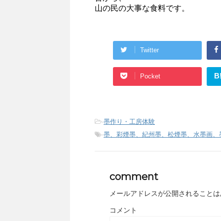
山の民の大事な食料です。
Twitter
B
Pocket
-
墨作り・工房体験
-
墨、彩煙墨、紀州墨、松煙墨、水墨画、
comment
メールアドレスが公開されることは
コメント