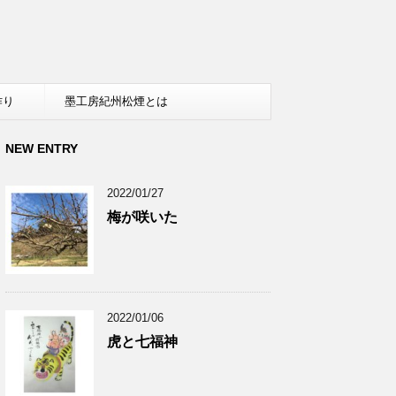
作り
墨工房紀州松煙とは
NEW ENTRY
2022/01/27
梅が咲いた
2022/01/06
虎と七福神