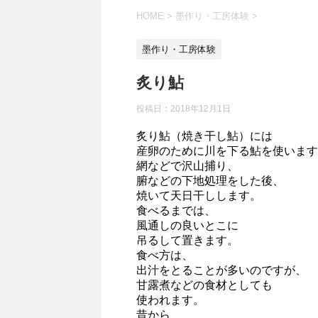
HOME
>
墨作り・工房体験
>
墨作り・工房体験
炙り鮎
投稿日：
2018年12月1日
炙り鮎（焼き干し鮎）には
産卵のために川を下る鮎を使います
網などで沢山捕り、
腑などの下地処理をした後、
焼いて天日干しします。
食べるまでは、
風通しの良いとこに
吊るして置きます。
食べ方は、
出汁をとることが多いのですが、
甘露煮などの食材としても
使われます。
昔から、