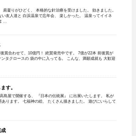
、 肩凝りがひどく、 本格的な針治療を受けました。 効きました。
ない友人達と 白浜温泉で忘年会、 楽しかった。 温泉ってイイネ
 …
じ
前後賞合わせて、10億円！ 絶賛発売中です。 7億が22本 前後賞が
まで サンタクロースの 袋の中に入ってる。 こんな、満願成就も 大歓迎
します。
横浜高島屋で開催する、 『日本の伝統展』 に出展いたします。 私が
墨あります。 七福神の絵、 たくさん描きました。 遊びにいらして
完成