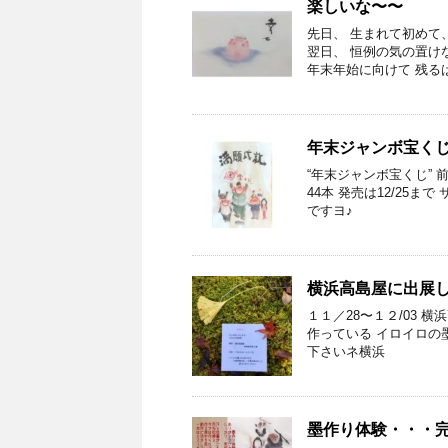
楽しいな〜〜
先日、 生まれて初めて
翌日、 恒例の気の置け
年末年始に向けて 残るは
年末ジャンボ宝く
“年末ジャンボ宝くじ” 
44本 発売は12/25
ですヨ♪
横浜高島屋に出展
１１／28〜１２/03 
作っている イロイロの
下さいネ横浜
墨作り体験・・・