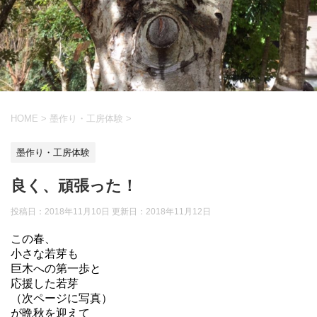
HOME
>
墨作り・工房体験
>
墨作り・工房体験
良く、頑張った！
投稿日：2018年11月10日 更新日：
2018年11月12日
この春、
小さな若芽も
巨木への第一歩と
応援した若芽
（次ページに写真）
が晩秋を迎えて