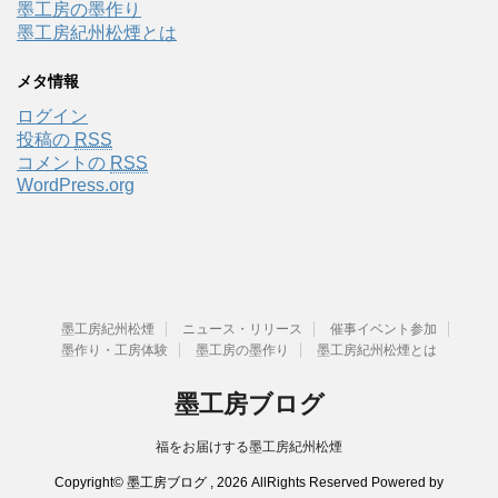
墨工房の墨作り
墨工房紀州松煙とは
メタ情報
ログイン
投稿の
RSS
コメントの
RSS
WordPress.org
墨工房紀州松煙
ニュース・リリース
催事イベント参加
墨作り・工房体験
墨工房の墨作り
墨工房紀州松煙とは
墨工房ブログ
福をお届けする墨工房紀州松煙
Copyright© 墨工房ブログ , 2026 AllRights Reserved Powered by