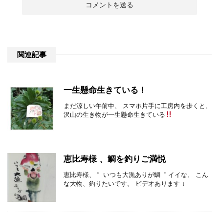
関連記事
一生懸命生きている！
まだ涼しい午前中、 スマホ片手に工房内を歩くと、
沢山の生き物が一生懸命生きている
恵比寿様 、鯛を釣りご満悦
恵比寿様、 “ いつも大漁ありが鯛 ” イイな、 こん
な大物、釣りたいです。 ビデオあります ↓