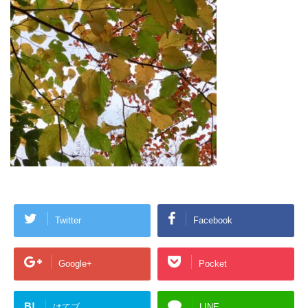
Twitter
Facebook
Google+
Pocket
B!
はてブ
LINE