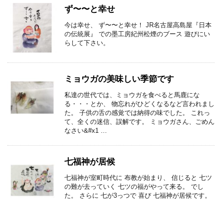
ず〜〜と幸せ
今は幸せ、 ず〜〜と幸せ！ JR名古屋高島屋『日本
の伝統展』 での墨工房紀州松煙のブース 遊びにい
らして下さい。
ミョウガの美味しい季節です
私達の世代では、ミョウガを食べると馬鹿にな
る・・・とか、 物忘れがひどくなるなど言われまし
た。 子供の舌の感覚では納得の味でした。 これっ
て、全くの迷信、誤解です。 ミョウガさん、ごめん
なさい&#x1 …
七福神が居候
七福神が室町時代に 布教が始まり、 信じると 七ツ
の難が去っていく 七ツの福がやって来る。 でし
た。 さらに 七が3っつで 喜び 七福神が居候です。