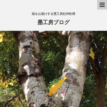
福をお届けする墨工房紀州松煙
墨工房ブログ