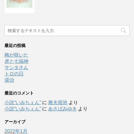
最近の投稿
梅が咲いた
虎と七福神
サンタさん
トロの日
湯治
最近のコメント
小説“いみちぇん”
に
雅夫堀池
より
小説“いみちぇん”
に
あさばみゆき
より
アーカイブ
2022年1月