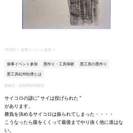
HOME
>
催事イベント参加
>
催事イベント参加
墨作り・工房体験
墨工房の墨作り
墨工房紀州松煙とは
投稿日：
2018年6月16日
サイコロの諺に“ サイは投げられた ”
があります。
勝負を決めるサイコロは振られてしまった・・・・
こうなったら腹をくくって最後までやり抜く他に道はな
い。