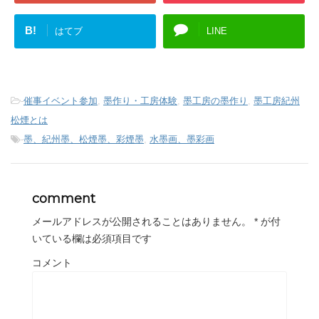
B!
はてブ
LINE
-
催事イベント参加
,
墨作り・工房体験
,
墨工房の墨作り
,
墨工房紀州
松煙とは
-
墨、紀州墨、松煙墨、彩煙墨
,
水墨画、墨彩画
comment
メールアドレスが公開されることはありません。
*
が付
いている欄は必須項目です
コメント