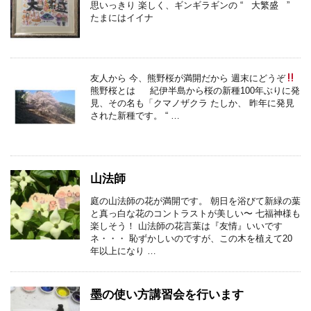
思いっきり 楽しく、ギンギラギンの “ 大繁盛 ”
たまにはイイナ
友人から 今、熊野桜が満開だから 週末にどうぞ
熊野桜とは 紀伊半島から桜の新種100年ぶりに発
見、その名も「クマノザクラ たしか、 昨年に発見
された新種です。 “ …
山法師
庭の山法師の花が満開です。 朝日を浴びて新緑の葉
と真っ白な花のコントラストが美しい〜 七福神様も
楽しそう！ 山法師の花言葉は『友情』いいです
ネ・・・ 恥ずかしいのですが、この木を植えて20
年以上になり …
墨の使い方講習会を行います